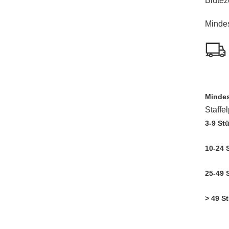
Blüteze
Mindes
Mindes
Staffe
3-9 St
10-24 
25-49 
> 49 S