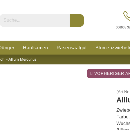
05693 / 3
Dünger
Hanfsamen
Rasensaatgut
Blumenzwiebel
uch
»
Allium Mercurius
n
Glücksklee
VORHERIGER AR
(Art.Nr.
All
Zwiebe
Farbe:
Wuchs