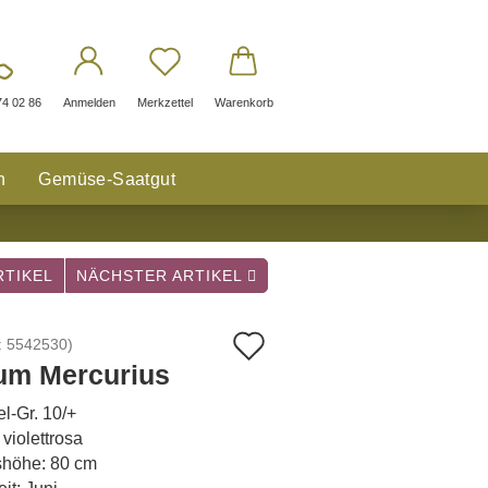
74 02 86
Anmelden
Merkzettel
Warenkorb
n
Gemüse-Saatgut
TIKEL
NÄCHSTER ARTIKEL
Auf
:
5542530
)
ium Mercurius
den
l-Gr. 10/+
Merkzettel
 violettrosa
höhe: 80 cm