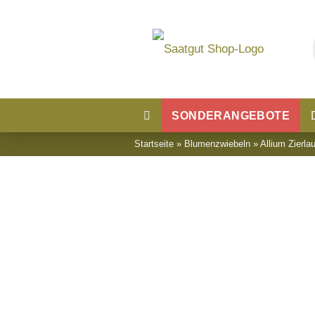
SONDERANGEBOTE
Startseite
»
Blumenzwiebeln
»
Allium Zierla
Blumensaatgut
Blumenwiese