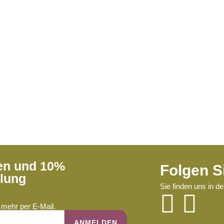
ren und 10%
Folgen S
llung
Sie finden uns in d
mehr per E-Mail.