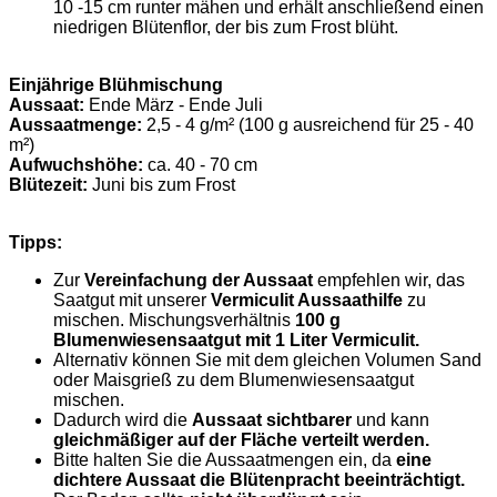
10 -15 cm runter mähen und erhält anschließend einen
niedrigen Blütenflor, der bis zum Frost blüht.
Einjährige Blühmischung
Aussaat:
Ende März - Ende Juli
Aussaatmenge:
2,5 - 4 g/m²
(100 g ausreichend für 25 - 40
m²)
Aufwuchshöhe:
ca. 40 - 70 cm
Blütezeit:
Juni bis zum Frost
Tipps:
Zur
Vereinfachung der Aussaat
empfehlen wir, das
Saatgut mit unserer
Vermiculit Aussaathilfe
zu
mischen. Mischungsverhältnis
100 g
Blumenwiesensaatgut mit 1 Liter Vermiculit.
Alternativ können Sie mit dem gleichen Volumen Sand
oder Maisgrieß zu dem Blumenwiesensaatgut
mischen.
Dadurch wird die
Aussaat sichtbarer
und kann
gleichmäßiger auf der Fläche verteilt werden.
Bitte halten Sie die Aussaatmengen ein, da
eine
dichtere Aussaat die Blütenpracht beeinträchtigt.