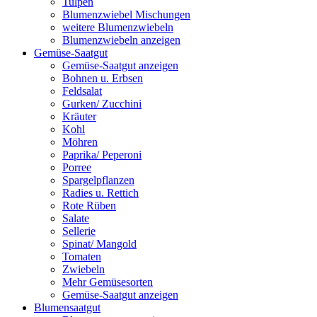
Tulpen
Blumenzwiebel Mischungen
weitere Blumenzwiebeln
Blumenzwiebeln anzeigen
Gemüse-Saatgut
Gemüse-Saatgut anzeigen
Bohnen u. Erbsen
Feldsalat
Gurken/ Zucchini
Kräuter
Kohl
Möhren
Paprika/ Peperoni
Porree
Spargelpflanzen
Radies u. Rettich
Rote Rüben
Salate
Sellerie
Spinat/ Mangold
Tomaten
Zwiebeln
Mehr Gemüsesorten
Gemüse-Saatgut anzeigen
Blumensaatgut