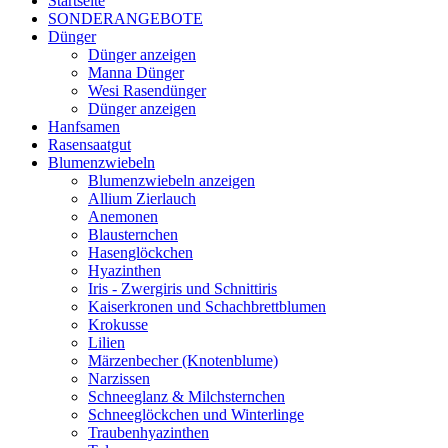
Startseite
SONDERANGEBOTE
Dünger
Dünger anzeigen
Manna Dünger
Wesi Rasendünger
Dünger anzeigen
Hanfsamen
Rasensaatgut
Blumenzwiebeln
Blumenzwiebeln anzeigen
Allium Zierlauch
Anemonen
Blausternchen
Hasenglöckchen
Hyazinthen
Iris - Zwergiris und Schnittiris
Kaiserkronen und Schachbrettblumen
Krokusse
Lilien
Märzenbecher (Knotenblume)
Narzissen
Schneeglanz & Milchsternchen
Schneeglöckchen und Winterlinge
Traubenhyazinthen