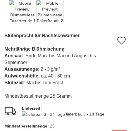
Blütenpracht für Nachtschwärmer
A
d
Mehrjährige Blühmischung
Aussaat:
Ende März bis Mai und August bis
M
September
Aussaatmenge:
2 - 3 g/m²
Aufwuchshöhe:
ca. 40 - 80 cm
Blütezeit:
Mai bis zum Frost
Mindestbestellmenge 25 Gramm
Lieferzeit:
lieferbar, 3 - 14 Tage
Mindest­bestellmenge:
25