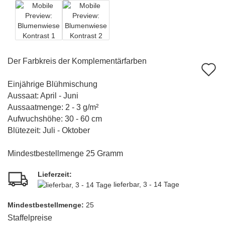
Der Farbkreis der Komplementärfarben
A
d
Einjährige Blühmischung
Aussaat: April - Juni
M
Aussaatmenge: 2 - 3 g/m²
Aufwuchshöhe: 30 - 60 cm
Blütezeit: Juli - Oktober
Mindestbestellmenge 25 Gramm
Lieferzeit:
lieferbar, 3 - 14 Tage
Mindest­bestellmenge:
25
Staffelpreise