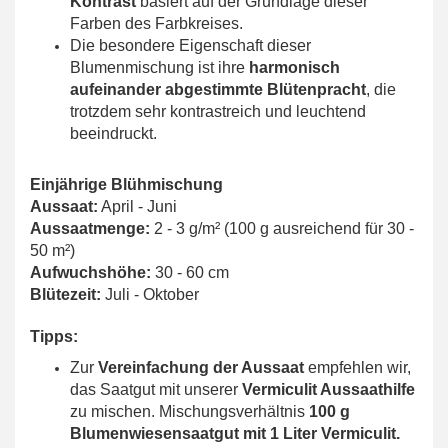
Kontrast
basiert auf der Grundlage dieser
Farben des Farbkreises.
Die besondere Eigenschaft dieser
Blumenmischung ist ihre
harmonisch
aufeinander abgestimmte Blütenpracht
, die
trotzdem sehr kontrastreich und leuchtend
beeindruckt.
Einjährige Blühmischung
Aussaat:
April - Juni
Aussaatmenge:
2 - 3 g/m²
(100 g ausreichend für 30 -
50 m²)
Aufwuchshöhe:
30 - 60 cm
Blütezeit:
Juli - Oktober
Tipps:
Zur
Vereinfachung der Aussaat
empfehlen wir,
das Saatgut mit unserer
Vermiculit Aussaathilfe
zu mischen. Mischungsverhältnis
100 g
Blumenwiesensaatgut mit 1 Liter Vermiculit.