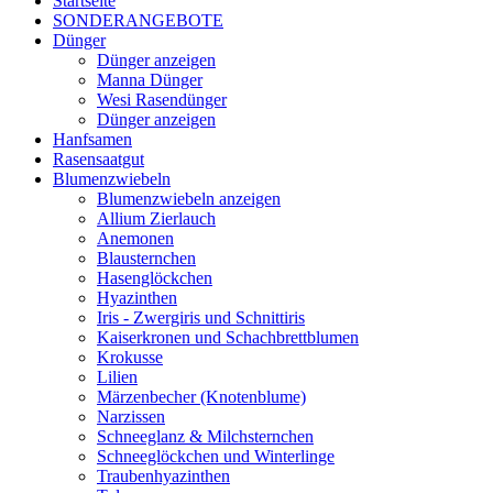
Startseite
SONDERANGEBOTE
Dünger
Dünger anzeigen
Manna Dünger
Wesi Rasendünger
Dünger anzeigen
Hanfsamen
Rasensaatgut
Blumenzwiebeln
Blumenzwiebeln anzeigen
Allium Zierlauch
Anemonen
Blausternchen
Hasenglöckchen
Hyazinthen
Iris - Zwergiris und Schnittiris
Kaiserkronen und Schachbrettblumen
Krokusse
Lilien
Märzenbecher (Knotenblume)
Narzissen
Schneeglanz & Milchsternchen
Schneeglöckchen und Winterlinge
Traubenhyazinthen