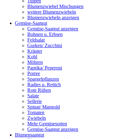
Tulpen
Blumenzwiebel Mischungen
weitere Blumenzwiebeln
Blumenzwiebeln anzeigen
Gemüse-Saatgut
Gemüse-Saatgut anzeigen
Bohnen u. Erbsen
Feldsalat
Gurken/ Zucchini
Kräuter
Kohl
Möhren
Paprika/ Peperoni
Porree
Spargelpflanzen
Radies u. Rettich
Rote Rüben
Salate
Sellerie
Spinat/ Mangold
Tomaten
Zwiebeln
Mehr Gemüsesorten
Gemüse-Saatgut anzeigen
Blumensaatgut