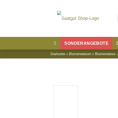
SONDERANGEBOTE
Startseite
»
Blumenwiesen
»
Blumenwiese -
Blumensaatgut
Blumenwiese