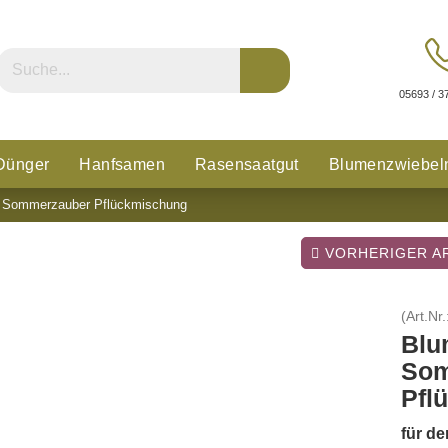
05693 / 3
Dünger
Hanfsamen
Rasensaatgut
Blumenzwiebel
 Sommerzauber Pflückmischung
n
Glücksklee
VORHERIGER AR
(Art.Nr.
Blu
Som
Pfl
für d