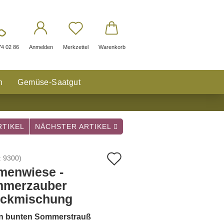
74 02 86
Anmelden
Merkzettel
Warenkorb
n
Gemüse-Saatgut
TIKEL
NÄCHSTER ARTIKEL
Auf
:
9300
)
menwiese -
den
merzauber
Merkzettel
ückmischung
en bunten Sommerstrauß