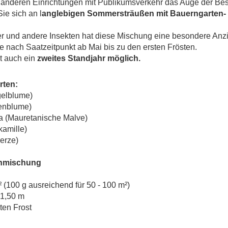
r anderen Einrichtungen mit Publikumsverkehr das Auge der Bes
ie sich an l
anglebigen Sommersträußen mit Bauerngarten- 
ter und andere Insekten hat diese Mischung eine besondere Anzi
e nach Saatzeitpunkt ab Mai bis zu den ersten Frösten.
t auch ein
zweites Standjahr möglich.
rten:
gelblume)
enblume)
na (Mauretanische Malve)
kamille)
erze)
ühmischung
²
(100 g ausreichend für 50 - 100 m²)
 1,50 m
ten Frost