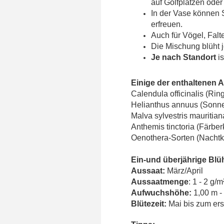
auf Golfplätzen ode
In der Vase können S
erfreuen.
Auch für Vögel, Fal
Die Mischung blüht j
Je nach Standort
is
Einige der enthaltenen A
Calendula officinalis (Rin
Helianthus annuus (Sonn
Malva sylvestris mauritia
Anthemis tinctoria (Färber
Oenothera-Sorten (Nachtk
Ein-und überjährige Bl
Aussaat:
März/April
Aussaatmenge
: 1 - 2 g/m
Aufwuchshöhe:
1,00 m -
Blütezeit:
Mai bis zum ers