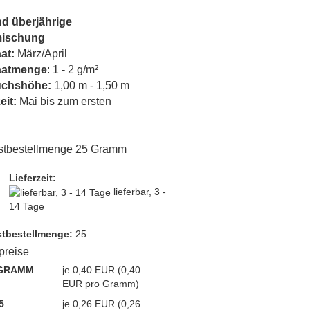
nd überjährige
ischung
at:
März/April
aatmenge
: 1 - 2 g/m²
chshöhe:
1,00 m - 1,50 m
eit:
Mai bis zum ersten
stbestellmenge 25 Gramm
Lieferzeit:
lieferbar, 3 -
14 Tage
t­bestellmenge:
25
lpreise
 GRAMM
je 0,40 EUR (0,40
EUR pro Gramm)
5
je 0,26 EUR (0,26