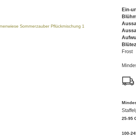
Ein-u
Blühm
Aussa
Auss
Aufwu
Blütez
Frost
Minde
Mindes
Staffe
25-95
100-24