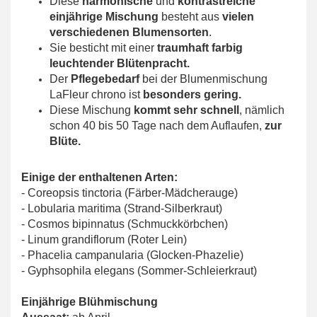
Diese
harmonische
und
kontrastreiche
einjährige Mischung
besteht aus
vielen
verschiedenen Blumensorten
.
Sie besticht mit einer
traumhaft farbig
leuchtender Blütenpracht.
Der
Pflegebedarf
bei der Blumenmischung
LaFleur chrono ist
besonders gering.
Diese Mischung
kommt sehr schnell
, nämlich
schon 40 bis 50 Tage nach dem Auflaufen,
zur
Blüte.
Einige der enthaltenen Arten:
- Coreopsis tinctoria (Färber-Mädcherauge)
- Lobularia maritima (Strand-Silberkraut)
- Cosmos bipinnatus (Schmuckkörbchen)
- Linum grandiflorum (Roter Lein)
- Phacelia campanularia (Glocken-Phazelie)
- Gyphsophila elegans (Sommer-Schleierkraut)
Einjährige Blühmischung