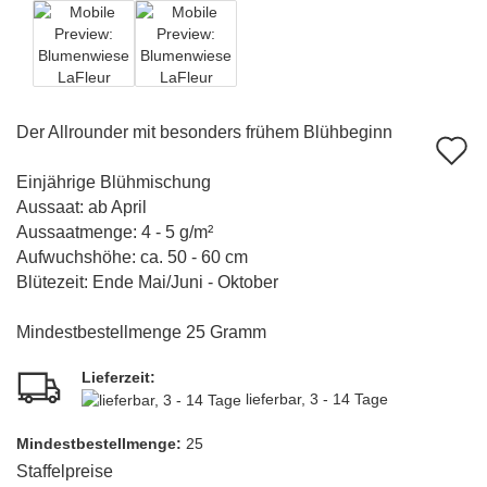
Der Allrounder mit besonders frühem Blühbeginn
A
d
Einjährige Blühmischung
Aussaat: ab April
M
Aussaatmenge: 4 - 5 g/m²
Aufwuchshöhe: ca. 50 - 60 cm
Blütezeit: Ende Mai/Juni - Oktober
Mindestbestellmenge 25 Gramm
Lieferzeit:
lieferbar, 3 - 14 Tage
Mindest­bestellmenge:
25
Staffelpreise