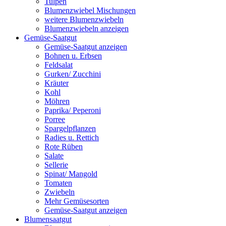
Tulpen
Blumenzwiebel Mischungen
weitere Blumenzwiebeln
Blumenzwiebeln anzeigen
Gemüse-Saatgut
Gemüse-Saatgut anzeigen
Bohnen u. Erbsen
Feldsalat
Gurken/ Zucchini
Kräuter
Kohl
Möhren
Paprika/ Peperoni
Porree
Spargelpflanzen
Radies u. Rettich
Rote Rüben
Salate
Sellerie
Spinat/ Mangold
Tomaten
Zwiebeln
Mehr Gemüsesorten
Gemüse-Saatgut anzeigen
Blumensaatgut