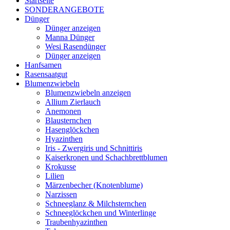
Startseite
SONDERANGEBOTE
Dünger
Dünger anzeigen
Manna Dünger
Wesi Rasendünger
Dünger anzeigen
Hanfsamen
Rasensaatgut
Blumenzwiebeln
Blumenzwiebeln anzeigen
Allium Zierlauch
Anemonen
Blausternchen
Hasenglöckchen
Hyazinthen
Iris - Zwergiris und Schnittiris
Kaiserkronen und Schachbrettblumen
Krokusse
Lilien
Märzenbecher (Knotenblume)
Narzissen
Schneeglanz & Milchsternchen
Schneeglöckchen und Winterlinge
Traubenhyazinthen