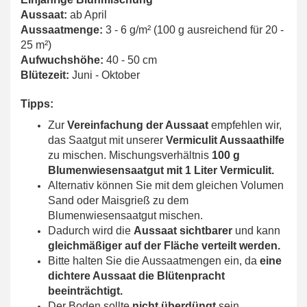
Aussaat:
ab April
Aussaatmenge:
3 - 6 g/m²
(100 g ausreichend für 20 -
25 m²)
Aufwuchshöhe:
40 - 50 cm
Blütezeit:
Juni - Oktober
Tipps:
Zur
Vereinfachung der Aussaat
empfehlen wir,
das Saatgut mit unserer
Vermiculit Aussaathilfe
zu mischen. Mischungsverhältnis
100 g
Blumenwiesensaatgut mit 1 Liter Vermiculit.
Alternativ können Sie mit dem gleichen Volumen
Sand oder Maisgrieß zu dem
Blumenwiesensaatgut mischen.
Dadurch wird die
Aussaat sichtbarer
und kann
gleichmäßiger auf der Fläche verteilt werden.
Bitte halten Sie die Aussaatmengen ein, da
eine
dichtere Aussaat die Blütenpracht
beeinträchtigt.
Der Boden sollte
nicht überdüngt
sein.