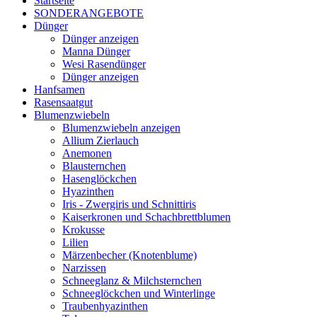
Startseite
SONDERANGEBOTE
Dünger
Dünger anzeigen
Manna Dünger
Wesi Rasendünger
Dünger anzeigen
Hanfsamen
Rasensaatgut
Blumenzwiebeln
Blumenzwiebeln anzeigen
Allium Zierlauch
Anemonen
Blausternchen
Hasenglöckchen
Hyazinthen
Iris - Zwergiris und Schnittiris
Kaiserkronen und Schachbrettblumen
Krokusse
Lilien
Märzenbecher (Knotenblume)
Narzissen
Schneeglanz & Milchsternchen
Schneeglöckchen und Winterlinge
Traubenhyazinthen