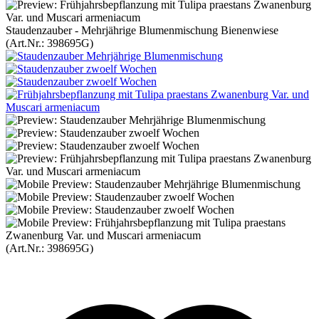
Staudenzauber - Mehrjährige Blumenmischung Bienenwiese
(Art.Nr.:
398695G
)
(Art.Nr.:
398695G
)