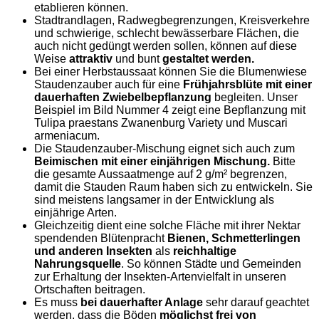
etablieren können.
Stadtrandlagen, Radwegbegrenzungen, Kreisverkehre
und schwierige, schlecht bewässerbare Flächen, die
auch nicht gedüngt werden sollen, können auf diese
Weise
attraktiv
und bunt
gestaltet werden.
Bei einer Herbstaussaat können Sie die Blumenwiese
Staudenzauber auch für eine
Frühjahrsblüte mit einer
dauerhaften Zwiebelbepflanzung
begleiten. Unser
Beispiel im Bild Nummer 4 zeigt eine Bepflanzung mit
Tulipa praestans Zwanenburg Variety und Muscari
armeniacum.
Die Staudenzauber-Mischung eignet sich auch zum
Beimischen mit einer einjährigen Mischung.
Bitte
die gesamte Aussaatmenge auf 2 g/m² begrenzen,
damit die Stauden Raum haben sich zu entwickeln. Sie
sind meistens langsamer in der Entwicklung als
einjährige Arten.
Gleichzeitig dient eine solche Fläche mit ihrer Nektar
spendenden Blütenpracht
Bienen, Schmetterlingen
und anderen Insekten
als
reichhaltige
Nahrungsquelle
. So können Städte und Gemeinden
zur Erhaltung der Insekten-Artenvielfalt in unseren
Ortschaften beitragen.
Es muss
bei dauerhafter Anlage
sehr darauf geachtet
werden, dass die Böden
möglichst frei von