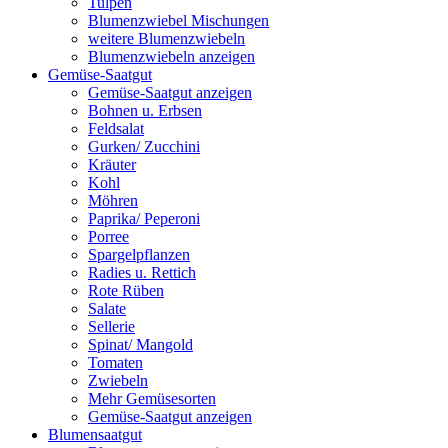
Tulpen
Blumenzwiebel Mischungen
weitere Blumenzwiebeln
Blumenzwiebeln anzeigen
Gemüse-Saatgut
Gemüse-Saatgut anzeigen
Bohnen u. Erbsen
Feldsalat
Gurken/ Zucchini
Kräuter
Kohl
Möhren
Paprika/ Peperoni
Porree
Spargelpflanzen
Radies u. Rettich
Rote Rüben
Salate
Sellerie
Spinat/ Mangold
Tomaten
Zwiebeln
Mehr Gemüsesorten
Gemüse-Saatgut anzeigen
Blumensaatgut