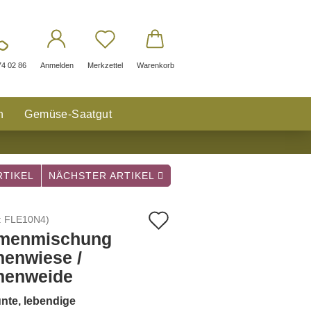
74 02 86
Anmelden
Merkzettel
Warenkorb
n
Gemüse-Saatgut
TIKEL
NÄCHSTER ARTIKEL
Auf
:
FLE10N4
)
menmischung
den
nenwiese /
Merkzettel
nenweide
nte, lebendige