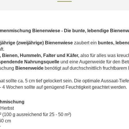
lumenmischung Bienenwiese - Die bunte, lebendige Bienenw
rjährige (zweijährige) Bienenwiese
zaubert ein
buntes, leben
ft.
, Bienen, Hummeln, Falter und Käfer,
also für alles was kreuch
 spendende Nahrungsquelle
und eine Augenweide für den Betr
ischung
Bienenweide
benötigt auf durchschnittlich fruchtbare
t sollte ca. 5 cm tief gelockert sein.
Die optimale Aussaat-Tiefe
 - 4 Wochen sollte auf genügend Feuchtigkeit geachtet werden.
lühmischung
 Herbst
² (100 g ausreichend für 25 - 50 m²)
 60 cm
r