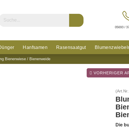
05693 / 3
Dünger
Hanfsamen
Rasensaatgut
Blumenzwiebel
g Bienenwiese / Bienenweide
n
Glücksklee
VORHERIGER AR
(Art.Nr.
Blu
Bie
Bie
Die bu