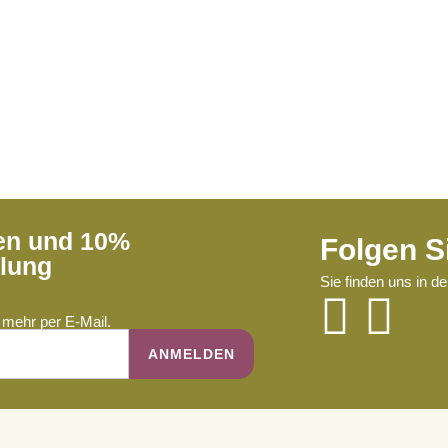
ren und 10%
Folgen S
llung
Sie finden uns in d
mehr per E-Mail.