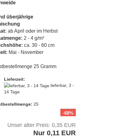
nweide
nd überjährige
ischung
at:
ab April oder im Herbst
aatmenge:
2 - 4 g/m²
uchshöhe:
ca. 30 - 60 cm
eit:
Mai - November
stbestellmenge 25 Gramm
Lieferzeit:
lieferbar, 3 -
14 Tage
t­bestellmenge:
25
-68%
Unser alter Preis: 0,35 EUR
Nur 0,11 EUR