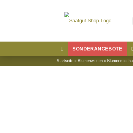
SONDERANGEBOTE
Startseite
»
Blumenwiesen
»
Blumenmischun
Blumensaatgut
Blumenwiese