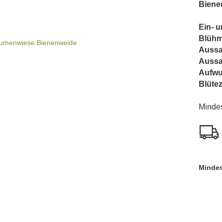
Biene
Ein- u
Blühm
Aussa
Auss
Aufw
Blütez
Minde
Mindes