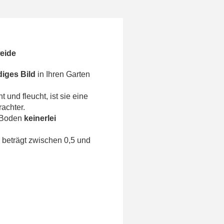
eide
diges Bild
in Ihren Garten
t und fleucht, ist sie eine
achter.
m Boden
keinerlei
 beträgt zwischen 0,5 und