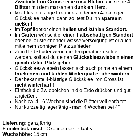
Zwiebeln Iron Cross
seine
rosa Blüten
und seine
4-
Blätter
mit dem markanten
dunklen Herz.
Möchtest du lange Freunde an deinem 4-blättrigen
Glücksklee haben, dann solltest Du Ihn
sparsam
gießen!
Im
Topf
liebt er einen
hellen und kühlen Standort.
Im
Garten
wünscht er einen
halbschattigen Standort
oder bei ausreichender Wasserversorgung ist er auch
mit einem sonnigen Platz zufrieden.
Zum Herbst oder wenn die Temperaturen kühler
werden, solltest du deinen
Glückskleezwiebeln einen
geschützten Platz
geben.
Glückskleezwiebeln lassen sich auch prima an einem
trockenem und kühlen Winterquatier überwintern.
Der bekannte 4-blättrige Glücksklee Iron Cross ist
nicht winterhart !
Einfach die Zwiebelchen in die Erde drücken und gut
angießen.
Nach ca. 4 - 6 Wochen sind die Blätter voll entfaltet.
Nur kurzzeitig lagerfähig - max. 4 Wochen bei 4°
Lieferung:
ganzjährig
Familie botanisch:
Oxalidaceae - Oxalis
Wuchshöhe:
15 cm