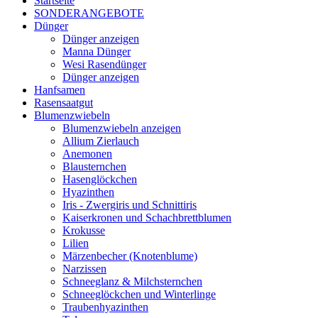
Startseite
SONDERANGEBOTE
Dünger
Dünger anzeigen
Manna Dünger
Wesi Rasendünger
Dünger anzeigen
Hanfsamen
Rasensaatgut
Blumenzwiebeln
Blumenzwiebeln anzeigen
Allium Zierlauch
Anemonen
Blausternchen
Hasenglöckchen
Hyazinthen
Iris - Zwergiris und Schnittiris
Kaiserkronen und Schachbrettblumen
Krokusse
Lilien
Märzenbecher (Knotenblume)
Narzissen
Schneeglanz & Milchsternchen
Schneeglöckchen und Winterlinge
Traubenhyazinthen