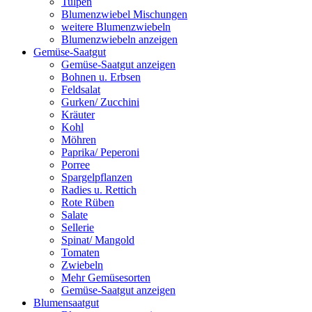
Tulpen
Blumenzwiebel Mischungen
weitere Blumenzwiebeln
Blumenzwiebeln anzeigen
Gemüse-Saatgut
Gemüse-Saatgut anzeigen
Bohnen u. Erbsen
Feldsalat
Gurken/ Zucchini
Kräuter
Kohl
Möhren
Paprika/ Peperoni
Porree
Spargelpflanzen
Radies u. Rettich
Rote Rüben
Salate
Sellerie
Spinat/ Mangold
Tomaten
Zwiebeln
Mehr Gemüsesorten
Gemüse-Saatgut anzeigen
Blumensaatgut