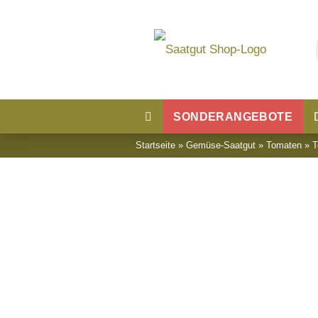
SONDERANGEBOTE
Startseite
»
Gemüse-Saatgut
»
Tomaten
»
T
Blumensaatgut
Blumenwiese