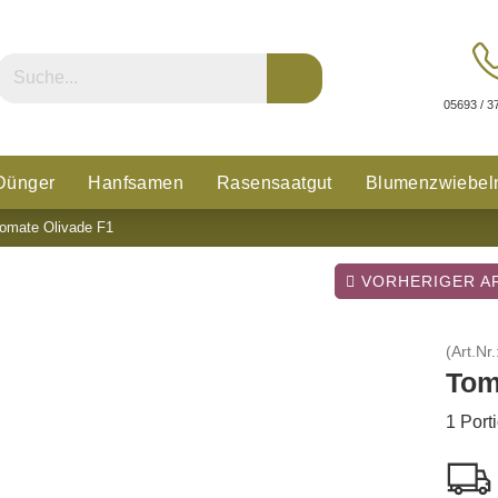
05693 / 3
Dünger
Hanfsamen
Rasensaatgut
Blumenzwiebel
omate Olivade F1
n
Glücksklee
VORHERIGER AR
(Art.Nr.
Tom
1 Port