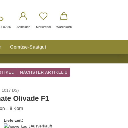
74 02 86
Anmelden
Merkzettel
Warenkorb
n
Gemüse-Saatgut
TIKEL
NÄCHSTER ARTIKEL
:
1017 DS
)
ate Olivade F1
ion = 8 Korn
Lieferzeit:
Ausverkauft