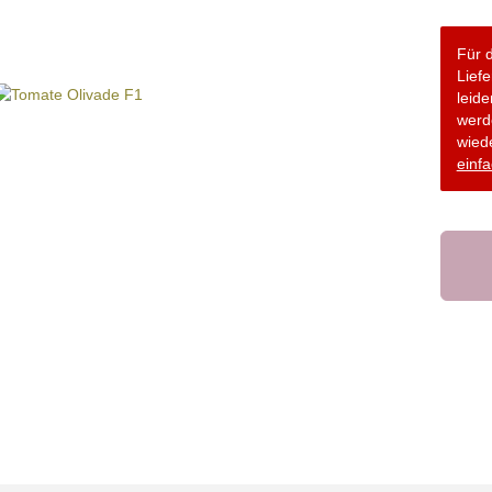
Für d
Lief
leide
werd
wiede
einfa