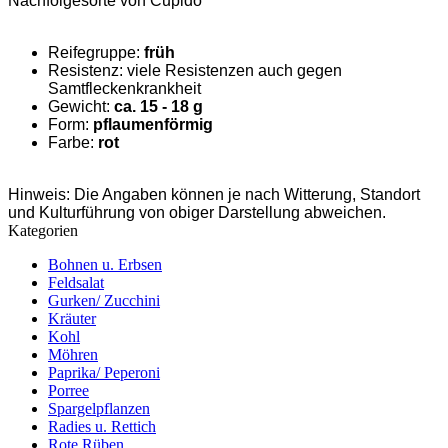
Nachfolgesorte von Cupido
Reifegruppe:
früh
Resistenz: viele Resistenzen auch gegen
Samtfleckenkrankheit
Gewicht:
ca. 15 - 18 g
Form:
pflaumenförmig
Farbe:
rot
Hinweis: Die Angaben können je nach Witterung, Standort
und Kulturführung von obiger Darstellung abweichen.
Kategorien
Bohnen u. Erbsen
Feldsalat
Gurken/ Zucchini
Kräuter
Kohl
Möhren
Paprika/ Peperoni
Porree
Spargelpflanzen
Radies u. Rettich
Rote Rüben