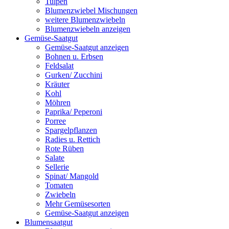
Tulpen
Blumenzwiebel Mischungen
weitere Blumenzwiebeln
Blumenzwiebeln anzeigen
Gemüse-Saatgut
Gemüse-Saatgut anzeigen
Bohnen u. Erbsen
Feldsalat
Gurken/ Zucchini
Kräuter
Kohl
Möhren
Paprika/ Peperoni
Porree
Spargelpflanzen
Radies u. Rettich
Rote Rüben
Salate
Sellerie
Spinat/ Mangold
Tomaten
Zwiebeln
Mehr Gemüsesorten
Gemüse-Saatgut anzeigen
Blumensaatgut