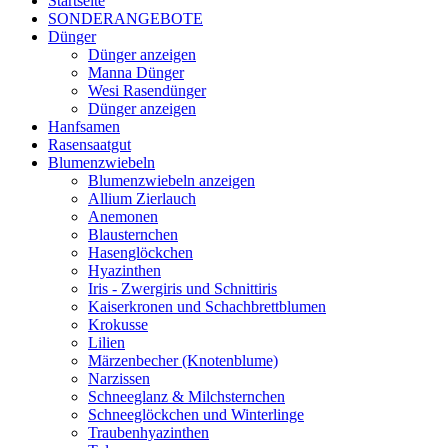
Startseite
SONDERANGEBOTE
Dünger
Dünger anzeigen
Manna Dünger
Wesi Rasendünger
Dünger anzeigen
Hanfsamen
Rasensaatgut
Blumenzwiebeln
Blumenzwiebeln anzeigen
Allium Zierlauch
Anemonen
Blausternchen
Hasenglöckchen
Hyazinthen
Iris - Zwergiris und Schnittiris
Kaiserkronen und Schachbrettblumen
Krokusse
Lilien
Märzenbecher (Knotenblume)
Narzissen
Schneeglanz & Milchsternchen
Schneeglöckchen und Winterlinge
Traubenhyazinthen