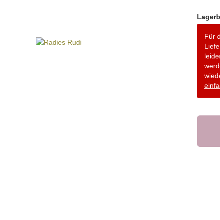
Lagerb
Für d
Lief
leide
werd
wiede
einfa