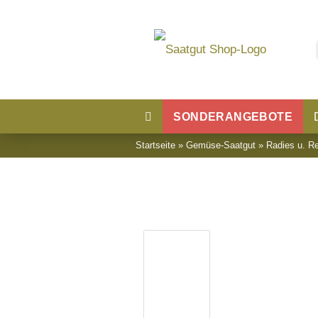
SONDERANGEBOTE
Startseite
»
Gemüse-Saatgut
»
Radies u. Re
Blumensaatgut
Blumenwiese