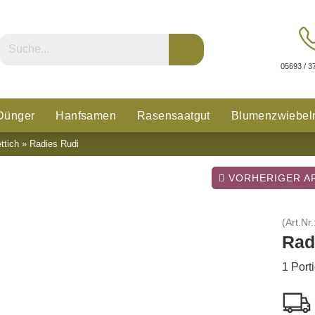
05693 / 3
Dünger
Hanfsamen
Rasensaatgut
Blumenzwiebel
ttich
»
Radies Rudi
n
Glücksklee
VORHERIGER AR
(Art.Nr.
Rad
1 Port