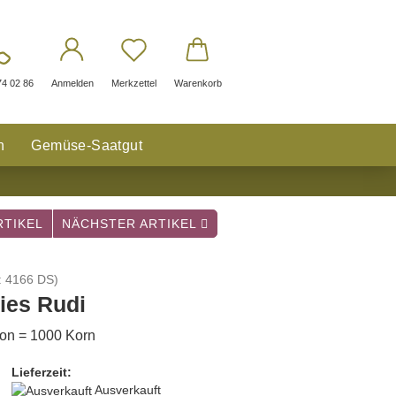
74 02 86
Anmelden
Merkzettel
Warenkorb
n
Gemüse-Saatgut
TIKEL
NÄCHSTER ARTIKEL
:
4166 DS
)
ies Rudi
ion = 1000 Korn
Lieferzeit:
Ausverkauft