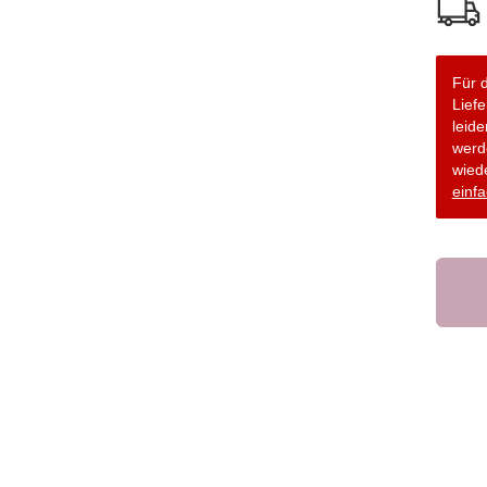
Für d
Lief
leide
werd
wiede
einfa