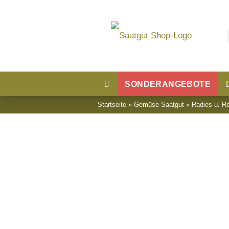
SONDERANGEBOTE
Startseite
»
Gemüse-Saatgut
»
Radies u. Re
Blumensaatgut
Blumenwiese