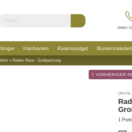
05693 / 3
Dünger
Hanfsamen
Rasensaatgut
Blumenzwiebel
ttich
»
Radies Raxe - Großpackung
n
Glücksklee
VORHERIGER AR
(Art.Nr.
Rad
Gro
1 Port