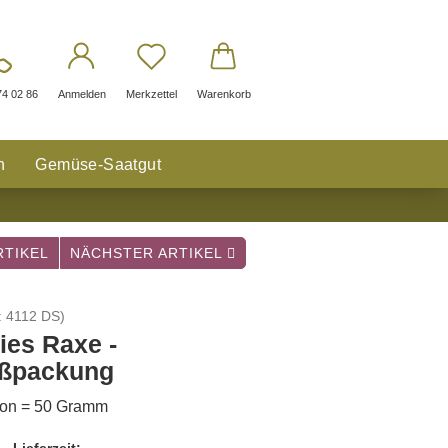
74 02 86
Anmelden
Merkzettel
Warenkorb
n
Gemüse-Saatgut
TIKEL
NÄCHSTER ARTIKEL
:
4112 DS
)
ies Raxe -
ßpackung
ion = 50 Gramm