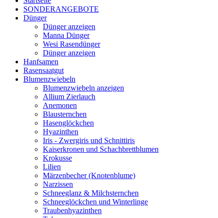
Startseite
SONDERANGEBOTE
Dünger
Dünger anzeigen
Manna Dünger
Wesi Rasendünger
Dünger anzeigen
Hanfsamen
Rasensaatgut
Blumenzwiebeln
Blumenzwiebeln anzeigen
Allium Zierlauch
Anemonen
Blausternchen
Hasenglöckchen
Hyazinthen
Iris - Zwergiris und Schnittiris
Kaiserkronen und Schachbrettblumen
Krokusse
Lilien
Märzenbecher (Knotenblume)
Narzissen
Schneeglanz & Milchsternchen
Schneeglöckchen und Winterlinge
Traubenhyazinthen