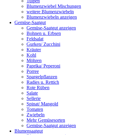
Tulpen
Blumenzwiebel Mischungen
weitere Blumenzwiebeln
Blumenzwiebeln anzeigen
Gemüse-Saatgut
Gemüse-Saatgut anzeigen
Bohnen u. Erbsen
Feldsalat
Gurken/ Zucchini
Kräuter
Kohl
Möhren
Paprika/ Peperoni
Porree
Spargelpflanzen
Radies u. Rettich
Rote Rüben
Salate
Sellerie
Spinat/ Mangold
Tomaten
Zwiebeln
Mehr Gemüsesorten
Gemüse-Saatgut anzeigen
Blumensaatgut