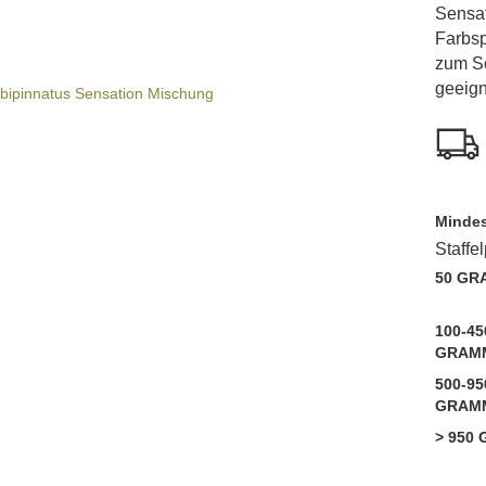
Sensa
Farbsp
zum Sc
geeign
Mindes
Staffe
50 GR
100-45
GRAM
500-95
GRAM
> 950