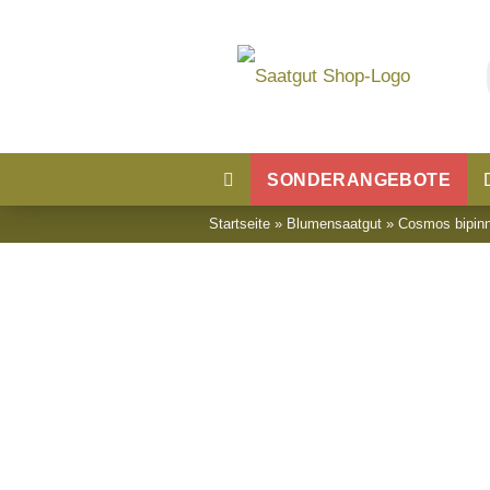
SONDERANGEBOTE
Startseite
»
Blumensaatgut
»
Cosmos bipin
Blumensaatgut
Blumenwiese