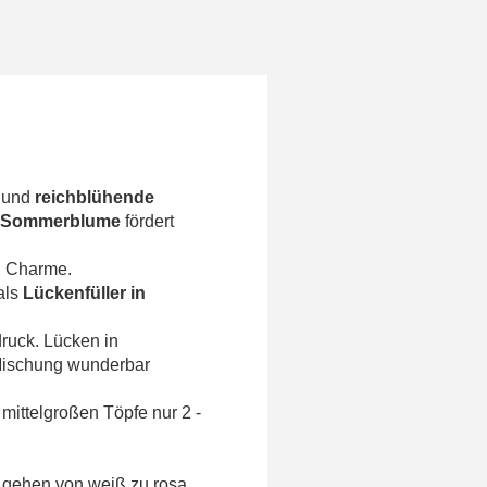
e und
reichblühende
n Sommerblume
fördert
n Charme.
als
Lückenfüller in
ruck. Lücken in
Mischung wunderbar
mittelgroßen Töpfe nur 2 -
gehen von weiß zu rosa