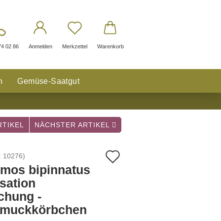
74 02 86
Anmelden
Merkzettel
Warenkorb
n
Gemüse-Saatgut
TIKEL
NÄCHSTER ARTIKEL
Auf
:
10276
)
mos bipinnatus
den
sation
Merkzettel
chung -
muckkörbchen