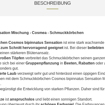
BESCHREIBUNG
sation Mischung - Cosmea - Schmuckkörbchen
hen Cosmos bipinnatus Sensation
ist eine stark wachsend
e
zum Schnitt hervorragend geeignet
ist. Bei dieser
beliebte
einen stärkeren Blütenansatz.
 großen Töpfen
verbreitet das Schmuckkörbchen seinen ganze
e sich bei einer
Gruppenpflanzung
in
Beeten,
Rabatten
oder 
onders gut.
derte Laub
verzweigt sehr gut und hinterässt einen üppigen Eind
en mit dem Schmuckkörbchen Cosmos bipinnatus Sensation 
.
egünstigt die Entwicklung von starken Pflanzen. Daher sind für 
nze
ist
anspruchslos
und liebt einen sonnigen Standort.
ung überzeugt durch ihr
schönes Farbspiel.
Die Farbnuancen 