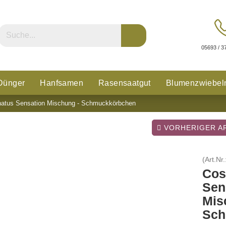
05693 / 3
Dünger
Hanfsamen
Rasensaatgut
Blumenzwiebel
natus Sensation Mischung - Schmuckkörbchen
n
Glücksklee
VORHERIGER AR
(Art.Nr.
Cos
Sen
Mis
Sch