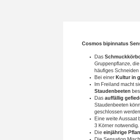
Cosmos bipinnatus Sen
Das
Schmuckkörbc
Gruppenpflanze, di
häufiges Schneiden 
Bei einer
Kultur in
Im Freiland macht si
Staudenbeeten
bes
Das
auffällig gefie
Staudenbeeten könn
geschlossen werden
Eine weite Aussaat b
3 Körner notwendig.
Die
einjährige Pfla
Die Sensation Misch